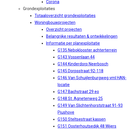
Corona
Grondexploitaties
Totaaloverzicht grondexploitaties
Woningbouwprojecten
Overzicht projecten
Belangrijke resultaten & ontwikkelingen
Informatie per planexploitatie
G135 Neboklooster achterterrein
G143 Vossenlaan 44
G144 Kinderdorp Neerbosch
G145 Dorpsstraat 92-118
G146 Van Schuijlenburgweg vml HAN-
locatie
G147 Bachstraat 29 eo
G148 St. Agnetenweg 25
G149 Van Slichtenhorststraat 91-93
Piushove
G150 Steltsestraat kassen
G151 Oosterhoutsedijk 48 Wijers