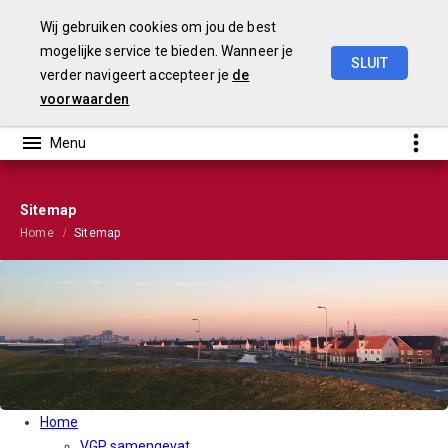
Wij gebruiken cookies om jou de best
mogelijke service te bieden. Wanneer je
SLUIT
verder navigeert accepteer je
de
VGP
2022
voorwaarden
Sitemap
Home
Sitemap
Home
VGP samengevat