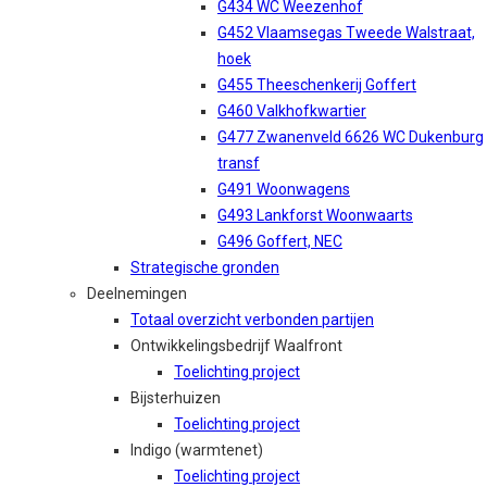
G434 WC Weezenhof
G452 Vlaamsegas Tweede Walstraat,
hoek
G455 Theeschenkerij Goffert
G460 Valkhofkwartier
G477 Zwanenveld 6626 WC Dukenburg
transf
G491 Woonwagens
G493 Lankforst Woonwaarts
G496 Goffert, NEC
Strategische gronden
Deelnemingen
Totaal overzicht verbonden partijen
Ontwikkelingsbedrijf Waalfront
Toelichting project
Bijsterhuizen
Toelichting project
Indigo (warmtenet)
Toelichting project