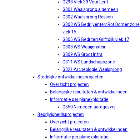
G298 Vlek 39 Veur Lent
G301 Waalsprong algemeen
G302 Waalsprong Ressen
G303 WS Bedrijventerr.Rot.Dorpenzone
vlek 15
G305 WS Bedr.terr.Griftdijk vlek 17
G308 WS Waaijenstein
G309 WS Groot Infra
G311 WS Landschapszone
G321 Archeologie Waalsprong
Stedelijke ontwikkelingsprojecten
Overzicht projecten
Belangrijke resultaten & ontwikkelingen
Informatie per planexploitatie
G550 Nijmegen aardgasvrij
Bedrijvigheidsprojecten
Overzicht projecten
Belangrijke resultaten & ontwikkelingen
Informatie per planexploitatie