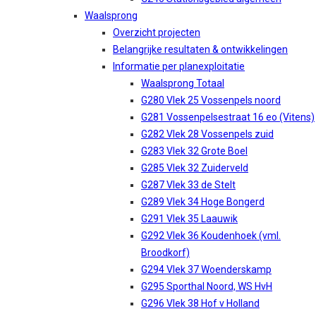
Waalsprong
Overzicht projecten
Belangrijke resultaten & ontwikkelingen
Informatie per planexploitatie
Waalsprong Totaal
G280 Vlek 25 Vossenpels noord
G281 Vossenpelsestraat 16 eo (Vitens)
G282 Vlek 28 Vossenpels zuid
G283 Vlek 32 Grote Boel
G285 Vlek 32 Zuiderveld
G287 Vlek 33 de Stelt
G289 Vlek 34 Hoge Bongerd
G291 Vlek 35 Laauwik
G292 Vlek 36 Koudenhoek (vml.
Broodkorf)
G294 Vlek 37 Woenderskamp
G295 Sporthal Noord, WS HvH
G296 Vlek 38 Hof v Holland