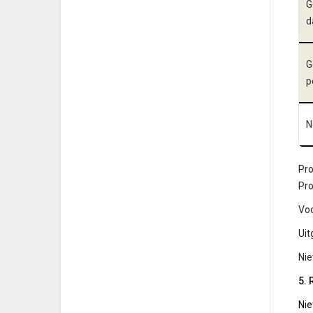
G
d
G
p
N
Pr
Pr
Voo
Uit
Nie
5. 
Nie