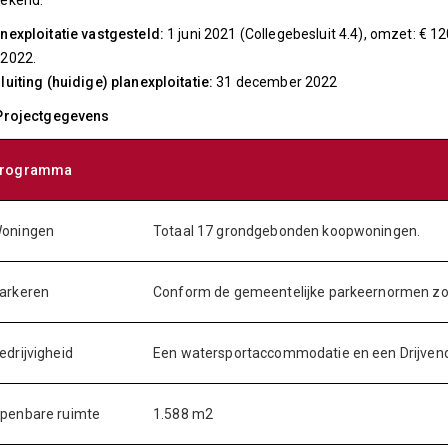
tekend.
nexploitatie vastgesteld:
1 juni 2021 (Collegebesluit 4.4), omzet: € 120
-2022.
luiting (huidige) planexploitatie:
31 december 2022
 Projectgegevens
rogramma
oningen
Totaal 17 grondgebonden koopwoningen.
arkeren
Conform de gemeentelijke parkeernormen zoal
edrijvigheid
Een watersportaccommodatie en een Drijvend
penbare ruimte
1.588 m2