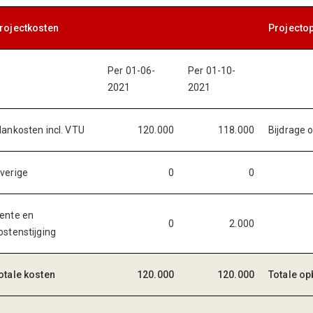
rojectkosten
Projecto
Per 01-06-
Per 01-10-
2021
2021
lankosten incl. VTU
120.000
118.000
Bijdrage 
verige
0
0
ente en
0
2.000
ostenstijging
otale kosten
120.000
120.000
Totale o