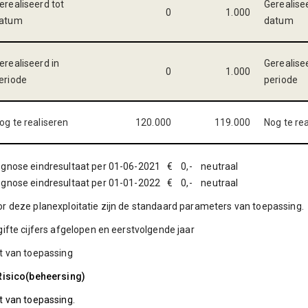
erealiseerd tot
Gerealise
0
1.000
atum
datum
erealiseerd in
Gerealise
0
1.000
eriode
periode
og te realiseren
120.000
119.000
Nog te re
ognose eindresultaat per 01-06-2021 € 0,- neutraal
ognose eindresultaat per 01-01-2022 € 0,- neutraal
r deze planexploitatie zijn de standaard parameters van toepassing.
gifte cijfers afgelopen en eerstvolgende jaar
t van toepassing
Risico(beheersing)
t van toepassing.