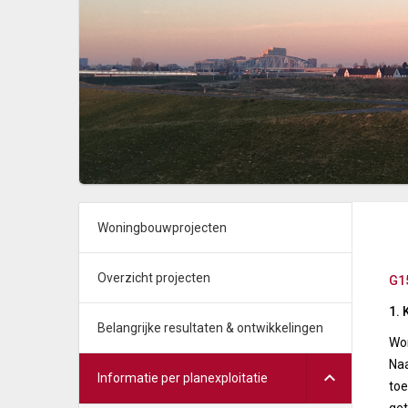
Woningbouwprojecten
Overzicht projecten
G1
1. 
Belangrijke resultaten & ontwikkelingen
Won
Naa
Informatie per planexploitatie
toe