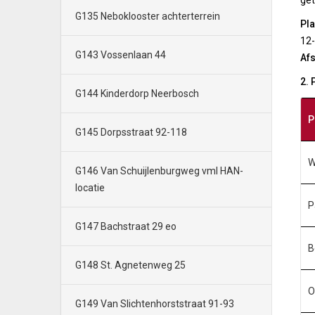
ge
G135 Neboklooster achterterrein
Pla
12
G143 Vossenlaan 44
Afs
2.
G144 Kinderdorp Neerbosch
P
G145 Dorpsstraat 92-118
W
G146 Van Schuijlenburgweg vml HAN-
locatie
P
G147 Bachstraat 29 eo
B
G148 St. Agnetenweg 25
O
G149 Van Slichtenhorststraat 91-93