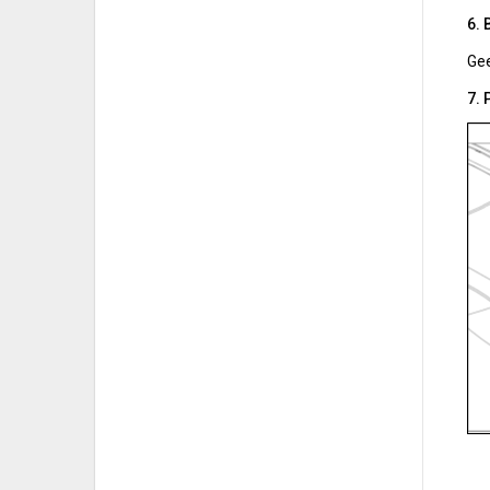
6. 
Ge
7.