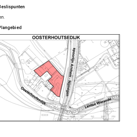
Beslispunten
en.
 Plangebied