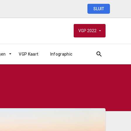
SLUIT
VGP
2022
gen
VGP Kaart
Infographic