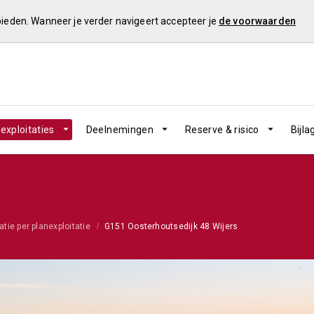
 bieden. Wanneer je verder navigeert accepteer je
de voorwaarden
exploitaties
Deelnemingen
Reserve & risico
Bijla
atie per planexploitatie
G151 Oosterhoutsedijk 48 Wijers