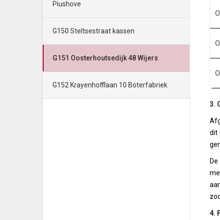
Piushove
O
G150 Steltsestraat kassen
O
G151 Oosterhoutsedijk 48 Wijers
O
G152 Krayenhofflaan 10 Boterfabriek
3. 
Afg
dit
ge
De 
mee
aan
zod
4. 