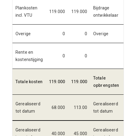
Plankosten
Bijdrage
119.000
119.000
119.
incl. VTU
ontwikkelaar
Overige
0
0
Overige
Rente en
0
0
kostenstijging
Totale
Totale kosten
119.000
119.000
119.
opbrengsten
Gerealiseerd
Gerealiseerd
68.000
113.00
59.
tot datum
tot datum
Gerealiseerd
Gerealiseerd
40.000
45.000
59.