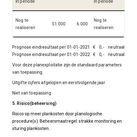
in periode
in periode
Nog te
Nog te
51.000
6.000
60.
realiseren
realiseren
Prognose eindresultaat per 01-01-2021 € 0,- neutraal
Prognose eindresultaat per 01-01-2022 € 0,- neutraal
Voor deze planexploitatie zijn de standaard parameters
van toepassing.
Uitgifte cijfers afgelopen en eerstvolgende jaar
Niet van toepassing
5. Risico(beheersing)
Risico op meer plankosten door planologische
procedure(s). Beheersmaatregel: strakke monitoring en
sturing plankosten.