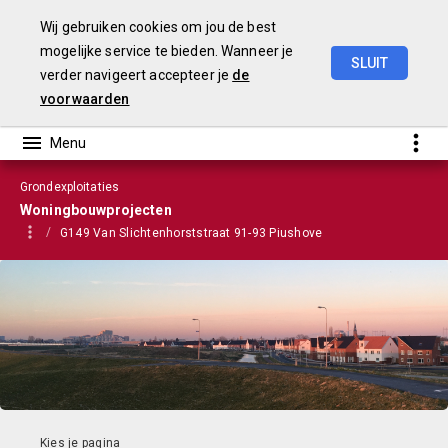
Wij gebruiken cookies om jou de best
mogelijke service te bieden. Wanneer je
SLUIT
verder navigeert accepteer je
de
VGP
2022
voorwaarden
Grondexploitaties
Woningbouwprojecten
G149 Van Slichtenhorststraat 91-93 Piushove