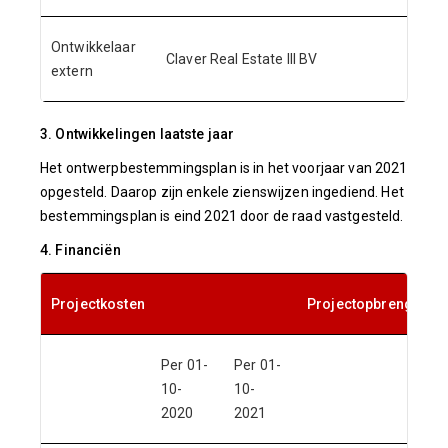
Ontwikkelaar
Claver Real Estate III BV
extern
3. Ontwikkelingen laatste jaar
Het ontwerpbestemmingsplan is in het voorjaar van 2021
opgesteld. Daarop zijn enkele zienswijzen ingediend. Het
bestemmingsplan is eind 2021 door de raad vastgesteld.
4. Financiën
Projectkosten
Projectopbrengsten
Per 01-
Per 01-
Per 0
10-
10-
10-
2020
2021
2020