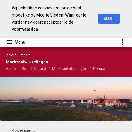
Wij gebruiken cookies om jou de best
mogelijke service te bieden. Wanneer je
SLUIT
verder navigeert accepteer je
de
VGP
2022
voorwaarden
Beleid & markt
Marktontwikkelingen
Home
Beleid & markt
Marktontwikkelingen
Corona