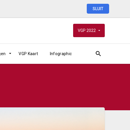
SLUIT
VGP
2022
gen
VGP Kaart
Infographic