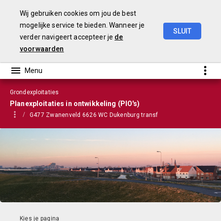
Wij gebruiken cookies om jou de best
mogelijke service te bieden. Wanneer je
SLUIT
verder navigeert accepteer je
de
VGP
2022
voorwaarden
Grondexploitaties
Planexploitaties in ontwikkeling (PIO's)
G477 Zwanenveld 6626 WC Dukenburg transf