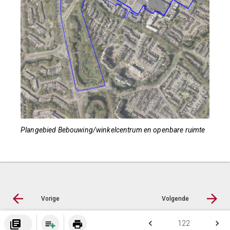
Plangebied Bebouwing/winkelcentrum en openbare ruimte
Vorige
Volgende
library_books
keyboard_arrow_left
keyboard_arrow_right
print
122
© Inergy
|
Privacy statement
|
Sitemap