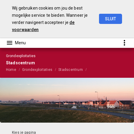
Wij gebruiken cookies om jou de best
mogelijke service te bieden. Wanneer je
SLUIT
verder navigeert accepteer je
de
VGP
2022
voorwaarden
Grondexploitaties
Stadscentrum
Home
Grondexploitaties
Stadscentrum
Overzicht projecten