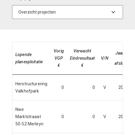
Vorig
Verwacht
Jaar van
Lopende
VGP
Eindresultaat
V/N
planexploitatie
afsluiting
€
€
Herstructurering
0
0
V
2023
Valkhofpark
Nwe
Marktstraaat
0
0
V
2023
50-52 Merleyn