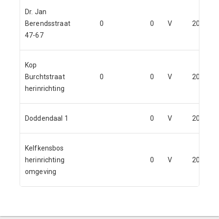
Dr. Jan
Berendsstraat
0
0
V
2022
47-67
Kop
Burchtstraat
0
0
V
2022
herinrichting
Doddendaal 1
0
V
2023
Kelfkensbos
herinrichting
0
V
2023
omgeving