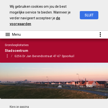
Wij gebruiken cookies om jou de best
mogelijke service te bieden. Wanneer je
SLUIT
verder navigeert accepteer je
de
VGP
2022
voorwaarden
Grondexploitaties
Stadscentrum
G256 Dr Jan Berendsstraat 47-67 Spoorkuil