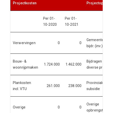
Projectkosten
Projectopbreng
Per 01-
Per 01-
10-2020
10-2021
Gemeentelijke
Verwervingen
0
0
bijdr. (inv.)
Bouw- &
Bijdragen
1.724.000
1.462.000
woonrijpmaken
diverse progr.
Plankosten
Provinciale
261.000
238.000
incl. VTU
subsidie
Overige
Overige
0
0
opbrengsten