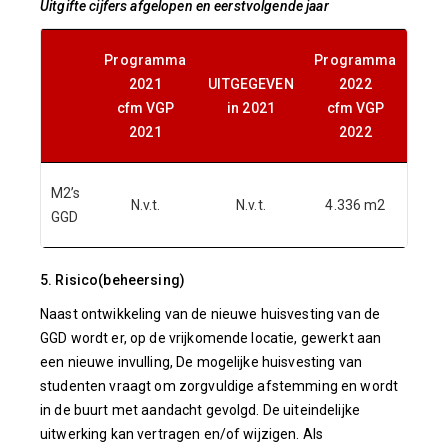
Uitgifte cijfers afgelopen en eerstvolgende jaar
Programma
Programma
2021
UITGEGEVEN
2022
cfm VGP
in 2021
cfm VGP
2021
2022
M2’s
N.v.t.
N.v.t.
4.336 m2
GGD
5. Risico(beheersing)
Naast ontwikkeling van de nieuwe huisvesting van de
GGD wordt er, op de vrijkomende locatie, gewerkt aan
een nieuwe invulling, De mogelijke huisvesting van
studenten vraagt om zorgvuldige afstemming en wordt
in de buurt met aandacht gevolgd. De uiteindelijke
uitwerking kan vertragen en/of wijzigen. Als