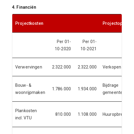
4. Financiën
Projectkosten
Projectopbreng
Per 01-
Per 01-
10-2020
10-2021
Verwervingen
2.322.000
2.322.000
Verkopen
Bouw- &
Bijdrage
1.786.000
1.934.000
woonrijpmaken
gemeente
Plankosten
810.000
1.108.000
Huuropbrengst
incl. VTU