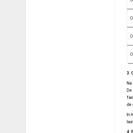
O
O
O
O
3. 
Na 
De 
fas
de 
In 
laa
4. 