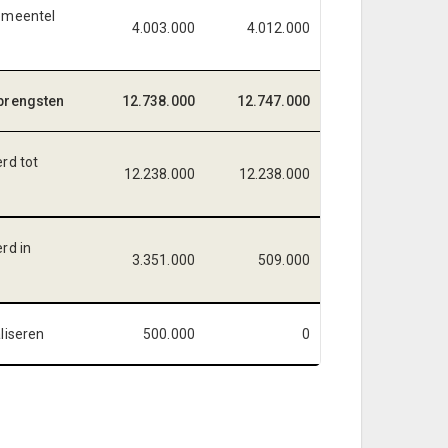
emeentel
4.003.000
4.012.000
brengsten
12.738.000
12.747.000
rd tot
12.238.000
12.238.000
rd in
3.351.000
509.000
liseren
500.000
0