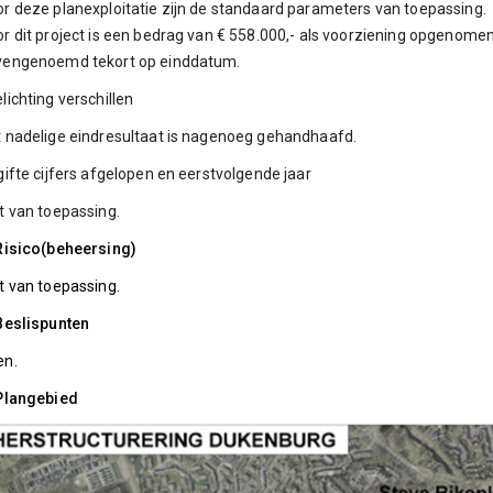
r deze planexploitatie zijn de standaard parameters van toepassing.
r dit project is een bedrag van € 558.000,- als voorziening opgenomen
vengenoemd tekort op einddatum.
lichting verschillen
 nadelige eindresultaat is nagenoeg gehandhaafd.
gifte cijfers afgelopen en eerstvolgende jaar
t van toepassing.
Risico(beheersing)
t van toepassing.
Beslispunten
en.
 Plangebied