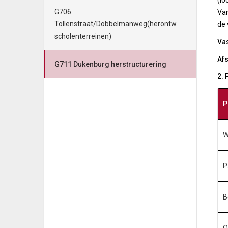
(lo
G706
Van
Tollenstraat/Dobbelmanweg(herontw
de 
scholenterreinen)
Vas
Afs
G711 Dukenburg herstructurering
2.
P
W
P
B