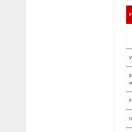
P
V
B
w
P
O