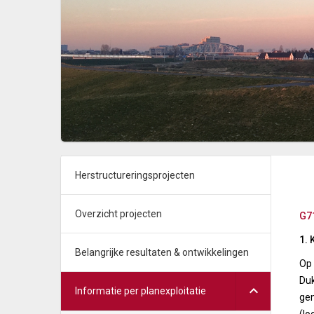
Herstructureringsprojecten
Overzicht projecten
G7
1. 
Belangrijke resultaten & ontwikkelingen
Op 
Duk
Informatie per planexploitatie
gem