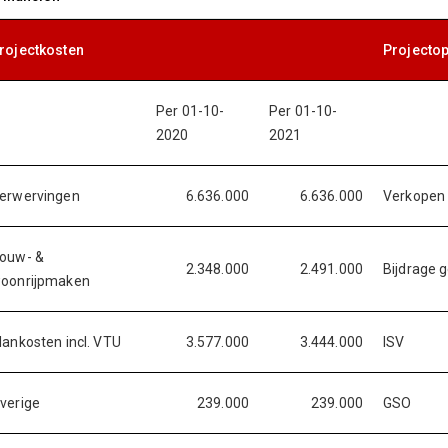
rojectkosten
Projecto
Per 01-10-
Per 01-10-
2020
2021
erwervingen
6.636.000
6.636.000
Verkopen
ouw- &
2.348.000
2.491.000
Bijdrage
oonrijpmaken
lankosten incl. VTU
3.577.000
3.444.000
ISV
verige
239.000
239.000
GSO