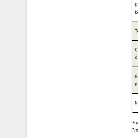
R
k
T
G
d
G
p
N
Pr
Pr