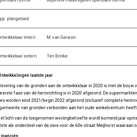
penbare ruimte
beperkte maatregelen openbare ruimte
pp. plangebied
ntwikkelaar intern
M. van Gerwen
ntwikkelaar extern
Ten Brinke
Ontwikkelingen laatste jaar
levering van de gronden aan de ontwikkelaar in 2020 is met de bouw 
eerste fase van de herinrichting is in 2020 afgerond. De supermarkten
es worden eind 2021/begin 2022 afgerond (inclusief complete herinri
gemeente van gronden verbonden aan het oude winkelcentrum heeft 
het licht van de toegenomen woningbehoefte wordt komend jaar opnieu
tste als onderdeel van de visie voor de 60e straat Meijhorst waaraan
Financiën