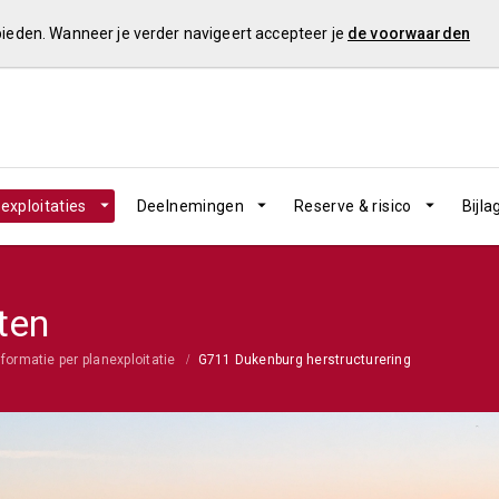
 bieden. Wanneer je verder navigeert accepteer je
de voorwaarden
exploitaties
Deelnemingen
Reserve & risico
Bijla
ten
nformatie per planexploitatie
G711 Dukenburg herstructurering