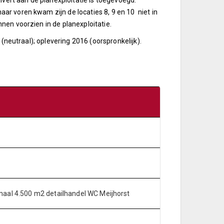
lvert aan de planexploitatie is toegevoegd.
r voren kwam zijn de locaties 8, 9 en 10 niet in
nen voorzien in de planexploitatie.
 (neutraal); oplevering 2016 (oorspronkelijk).
maal 4.500 m2 detailhandel WC Meijhorst