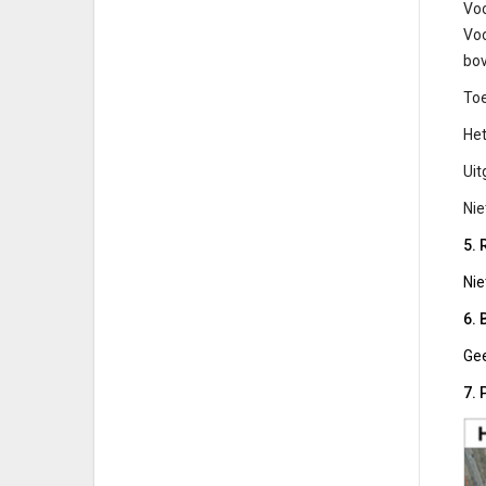
Voo
Voo
bo
Toe
Het
Uit
Nie
5. 
Nie
6. 
Ge
7.