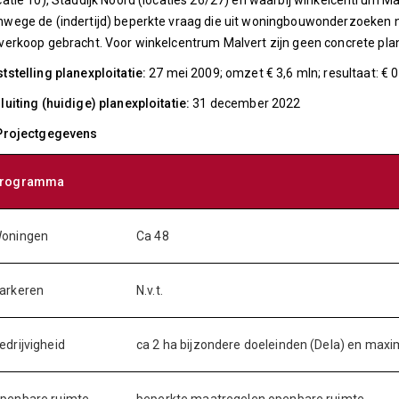
catie 10), Staddijk Noord (locaties 26/27) en waarbij winkelcentrum Ma
wege de (indertijd) beperkte vraag die uit woningbouwonderzoeken naa
verkoop gebracht. Voor winkelcentrum Malvert zijn geen concrete plan
tstelling planexploitatie:
27 mei 2009; omzet € 3,6 mln; resultaat: € 0
luiting (huidige) planexploitatie:
31 december 2022
 Projectgegevens
rogramma
oningen
Ca 48
arkeren
N.v.t.
edrijvigheid
ca 2 ha bijzondere doeleinden (Dela) en maxi