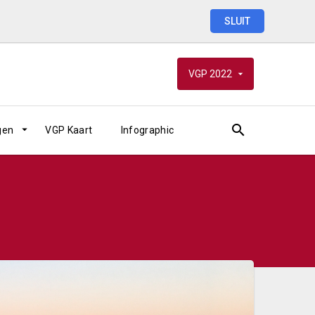
SLUIT
VGP
2022
gen
VGP Kaart
Infographic