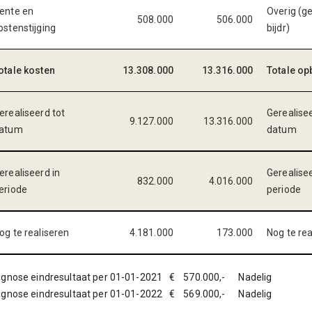
ente en
Overig (g
508.000
506.000
ostenstijging
bijdr)
otale kosten
13.308.000
13.316.000
Totale op
erealiseerd tot
Gerealisee
9.127.000
13.316.000
atum
datum
erealiseerd in
Gerealisee
832.000
4.016.000
eriode
periode
og te realiseren
4.181.000
173.000
Nog te rea
ognose eindresultaat per 01-01-2021 € 570.000,- Nadelig
ognose eindresultaat per 01-01-2022 € 569.000,- Nadelig