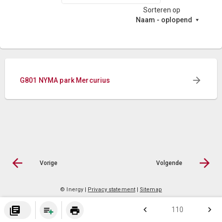
Sorteren op
Naam - oplopend
G801 NYMA park Mercurius
Vorige
Volgende
© Inergy
|
Privacy statement
|
Sitemap
library_books
keyboard_arrow_left
keyboard_arrow_right
print
110