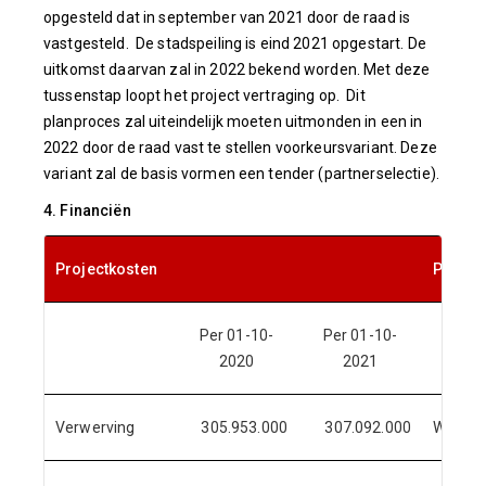
opgesteld dat in september van 2021 door de raad is
vastgesteld. De stadspeiling is eind 2021 opgestart. De
uitkomst daarvan zal in 2022 bekend worden. Met deze
tussenstap loopt het project vertraging op. Dit
planproces zal uiteindelijk moeten uitmonden in een in
2022 door de raad vast te stellen voorkeursvariant. Deze
variant zal de basis vormen een tender (partnerselectie).
4. Financiën
Projectkosten
Projec
Per 01-10-
Per 01-10-
2020
2021
Verwerving
305.953.000
307.092.000
Wonin