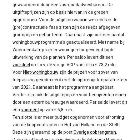
gewaardeerd door een vastgoedadviesbureau. De
uitgifteprijzen zijn op basis hiervan in de grexen
opgenomen. Voor de uitgiften waarin we reeds in de
(pre)contractuele fase zitten zijn de reeds afgegeven
grondprijzen gehanteerd. Daarnaast zijn ook een aantal
woningbouwprogramma’s geactualiseerd. Met name bij
Woenderskamp zijn er woningen toegevoegd bij de
uitwerking van de plannen. Per saldo levert dit een
voordeel
op t.o.v. de vorige VGP van circa € 23,2 mln.
Voor
Niet-woningbouw
zijn de prijzen voor zover van
toepassing geïndexeerd met de opbrengstenparameters
van 2021. Daarnaast is het programma aangepast.
Verder zijn ook de uitgifteprijzen voor bedrijventerreinen
door een extern bureau gewaardeerd. Per saldo levert dit
een
voordeel
op van € 6,8 mln.
Ten slotte is er meer budget opgenomen voor afroming
van de koopcontracten in Hof van Holland en de Stelt.
Deze zijn geraamd op de post
Overige opbrengsten.
Daarnaast hebben zich in diverse deelplannen kleinere