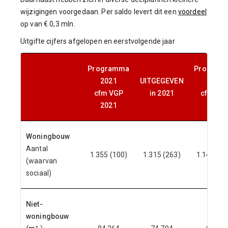
wijzigingen voorgedaan. Per saldo levert dit een
voordeel
op van € 0,3 mln.
Uitgifte cijfers afgelopen en eerstvolgende jaar
Programma
Program
2021
UITGEGEVEN
2022
cfm VGP
in 2021
cfm VG
2021
2022
Woningbouw
Aantal
1.355 (100)
1.315 (263)
1.140 (38
(waarvan
sociaal)
Niet-
woningbouw