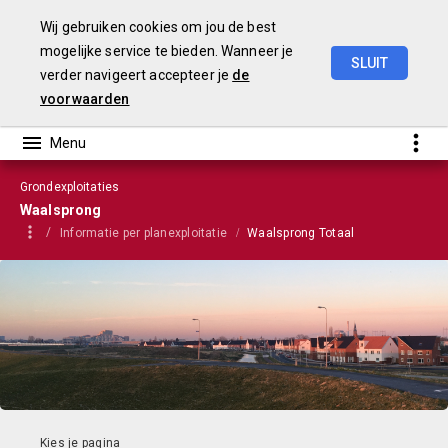
Wij gebruiken cookies om jou de best
mogelijke service te bieden. Wanneer je
SLUIT
verder navigeert accepteer je
de
VGP
2022
voorwaarden
Grondexploitaties
Waalsprong
Informatie per planexploitatie
Waalsprong Totaal