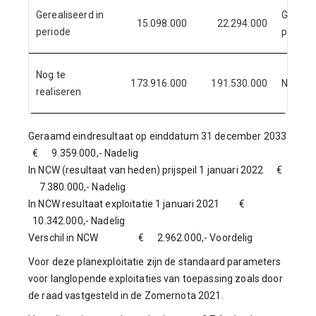
Gerealiseerd in
Gereali
15.098.000
22.294.000
periode
periode
Nog te
173.916.000
191.530.000
Nog te 
realiseren
Geraamd eindresultaat op einddatum 31 december 2033
€ 9.359.000,- Nadelig
In NCW (resultaat van heden) prijspeil 1 januari 2022 €
7.380.000,- Nadelig
In NCW resultaat exploitatie 1 januari 2021 €
10.342.000,- Nadelig
Verschil in NCW € 2.962.000,- Voordelig
Voor deze planexploitatie zijn de standaard parameters
voor langlopende exploitaties van toepassing zoals door
de raad vastgesteld in de Zomernota 2021.