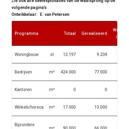
Zie ook alle deelexploitaties van de Waalsprong op de
volgende pagina’s
Ontwikkelaar: E. van Petersen
Waarva
Programma
Totaal
Gerealiseerd
in 202
Woningbouw
st
12.197
9.234
1.31
Bedrijven
m²
424.000
77.000
75.00
Kantoren
m²
0
0
Winkels/horeca
m²
17.000
13.000
Bijzondere
m²
90.000
66.000
7.00