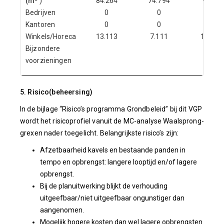
(m²
)
84.264
74.794
9.000
Bedrijven
0
0
0
Kantoren
0
0
0
Winkels/Horeca
13.113
7.111
11.366
Bijzondere
voorzieningen
5. Risico(beheersing)
In de bijlage “Risico’s programma Grondbeleid” bij dit VGP
wordt het risicoprofiel vanuit de MC-analyse Waalsprong-
grexen nader toegelicht. Belangrijkste risico’s zijn:
Afzetbaarheid kavels en bestaande panden in
tempo en opbrengst: langere looptijd en/of lagere
opbrengst.
Bij de planuitwerking blijkt de verhouding
uitgeefbaar/niet uitgeefbaar ongunstiger dan
aangenomen.
Mogelijk hogere kosten dan wel lagere opbrengsten