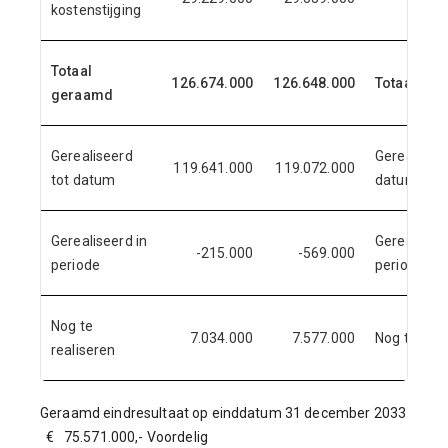
kostenstijging
Totaal
126.674.000
126.648.000
Totaal ge
geraamd
Gerealiseerd
Gerealiseer
119.641.000
119.072.000
tot datum
datum
Gerealiseerd in
Gerealiseer
-215.000
-569.000
periode
periode
Nog te
7.034.000
7.577.000
Nog te real
realiseren
Geraamd eindresultaat op einddatum 31 december 2033
€ 75.571.000,- Voordelig