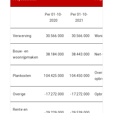
Per 01-10-
Per 01-10-
2020
2021
Verwerving
30.566.000
30.566.000
Woningbo
Bouw- en
38.184.000
38.443.000
Niet-woni
woonrijpmaken
Overige
Plankosten
104.425.000
104.450.000
opbrengst
Overige
-17.272.000
-17.272.000
Opbrengste
Rente en
-29.229.000
-29.539.000