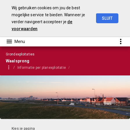
Wij gebruiken cookies om jou de best
mogelijke service te bieden. Wanneer je
SLUIT
verder navigeert accepteer je
de
VGP
2022
voorwaarden
Grondexploitaties
Waalsprong
Informatie per planexploitatie
G301 Waalsprong algemeen