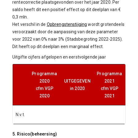
rentecorrectie plaatsgevonden over het jaar 2020. Per
saldo heeft dit een positief effect op dit deelplan van €
0,3 mln.
Het verschil in de
Opbrengstenstijging
wordt grotendeels
veroorzaakt door de aanpassing van deze parameter
voor 2022 van 0% naar 3% (Stadsbegroting 2022-2025).
Dit heeft op dit deelplan een marginaal effect.
Uitgifte cijfers afgelopen en eerstvolgende jaar
Programma
Programma
2020
UITGEGEVEN
2021
cfm VGP
in 2020
cfm VGP
2020
2021
N.v.t.
5. Risico(beheersing)