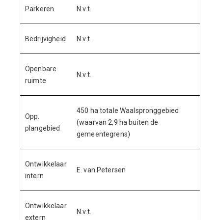
Parkeren
N.v.t.
Bedrijvigheid
N.v.t.
Openbare
N.v.t.
ruimte
450 ha totale Waalspronggebied
Opp.
(waarvan 2,9 ha buiten de
plangebied
gemeentegrens)
Ontwikkelaar
E. van Petersen
intern
Ontwikkelaar
N.v.t.
extern