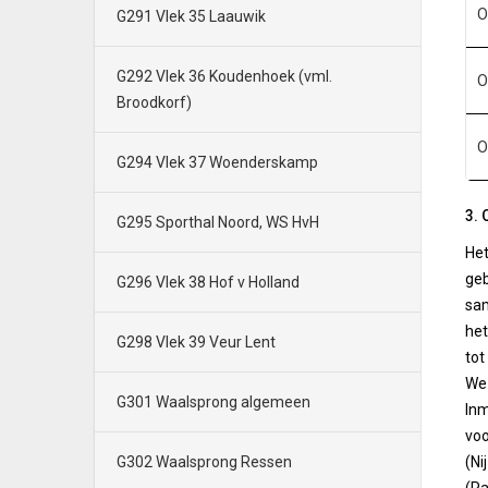
O
G291 Vlek 35 Laauwik
G292 Vlek 36 Koudenhoek (vml.
O
Broodkorf)
O
G294 Vlek 37 Woenderskamp
3. 
G295 Sporthal Noord, WS HvH
Het
geb
G296 Vlek 38 Hof v Holland
sam
het
G298 Vlek 39 Veur Lent
tot
We 
G301 Waalsprong algemeen
Inm
voo
G302 Waalsprong Ressen
(Ni