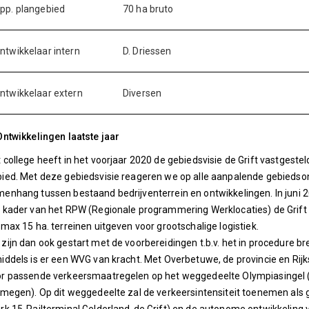
pp. plangebied
70 ha bruto
ntwikkelaar intern
D. Driessen
ntwikkelaar extern
Diversen
Ontwikkelingen laatste jaar
 college heeft in het voorjaar 2020 de gebiedsvisie de Grift vastgeste
ied. Met deze gebiedsvisie reageren we op alle aanpalende gebiedson
enhang tussen bestaand bedrijventerrein en ontwikkelingen. In juni 
 kader van het RPW (Regionale programmering Werklocaties) de Grift 
 max 15 ha. terreinen uitgeven voor grootschalige logistiek.
zijn dan ook gestart met de voorbereidingen t.b.v. het in procedure 
iddels is er een WVG van kracht. Met Overbetuwe, de provincie en Rij
r passende verkeersmaatregelen op het weggedeelte Olympiasingel (O
jmegen). Op dit weggedeelte zal de verkeersintensiteit toenemen als