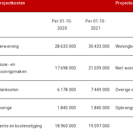
rojectkosten
Project
Per 01-10-
Per 01-10-
2020
2021
erwerving
28.633.000
30.433.000
Woningb
ouw- en
17.698.000
21.039.000
Niet-wo
oonrijpmaken
lankosten
6.178.000
7.449.000
Overige 
verige
1.840.000
1.840.000
Opbrengs
ente en kostenstijging
18.960.000
19.597.000