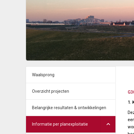
Waalsprong
Overzicht projecten
G30
1. 
Belangrijke resultaten & ontwikkelingen
Dez
een
Informatie per planexploitatie
wor