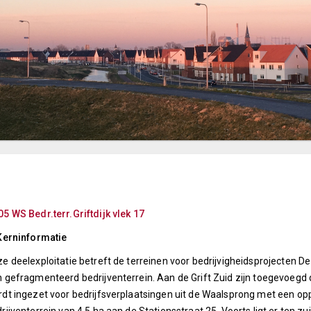
5 WS Bedr.terr.Griftdijk vlek 17
Kerninformatie
e deelexploitatie betreft de terreinen voor bedrijvigheidsprojecten De 
 gefragmenteerd bedrijventerrein. Aan de Grift Zuid zijn toegevoegd d
dt ingezet voor bedrijfsverplaatsingen uit de Waalsprong met een opp