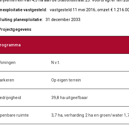
rijventerrein van 4,5 ha aan de Stationsstraat 25. Voorts ligt er ten z
nexploitatie vastgesteld:
vastgesteld 11 mei 2016; omzet € 1.216.00
luiting planexploitatie:
31 december 2033.
 Projectgegevens
rogramma
oningen
N.v.t.
arkeren
Op eigen terrein
edrijvigheid
39,8 ha uitgeefbaar
penbare ruimte
3,7 ha, verharding 2 ha en groen/water 1,7