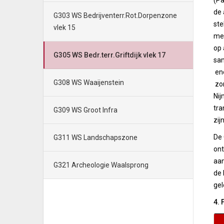
(Pa
de 
G303 WS Bedrijventerr.Rot.Dorpenzone
ste
vlek 15
mee
op 
G305 WS Bedr.terr.Griftdijk vlek 17
sam
ene
G308 WS Waaijenstein
zon
Nij
tra
G309 WS Groot Infra
zij
De 
G311 WS Landschapszone
ont
aan
G321 Archeologie Waalsprong
de 
gel
4. 