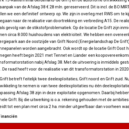
rk 15-Railterminal Gelderland-de Grift) en de autonome ontwikkeling v
aanpak van de Afslag 38 € 28 mln. gereserveerd. Dit is incl. de BO M
llen we een definitief ontwerp op. We zijn in overleg met RWS om te ki
gaan naar de realisatie van doortrekking en verbreding A15. De reali
als gevolg van de stikstofproblematiek. Op de locatie De Grift zijn in
en circa 8.000 huishoudens van elektriciteit. We hebben een overeen
rgiepark aan de oostzijde van Grift Noord (Energielandschap De Grift
nepanelen worden aangebracht. Ook wordt op de locatie Grift Oost he
megen heeft begin 2021 met Tennet en Liander een koopovereenkomst 
nsformatorstation nabij Afslag 38. Met de uitvoering is inmiddels g
n. De raad heeft voor de realisatie van dit transformatorstation in 2
Grift betreft feitelijk twee deelexploitaties; Grift noord en Grift zuid.
wikkeling te nemen is van twee deelexploitaties nu één deelexploitat
passing Afslag 38 zijn in deze exploitatie opgenomen. Daarbij hebb
hele Grift. Bij die uitwerking is o.a. rekening gehouden met de ambitie
eidt tot een plan met circa 2 ha. minder uitgeefbaar dan voorheen w
Financiën