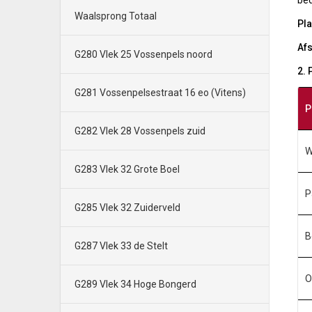
bed
Waalsprong Totaal
Pla
Afs
G280 Vlek 25 Vossenpels noord
2.
G281 Vossenpelsestraat 16 eo (Vitens)
P
G282 Vlek 28 Vossenpels zuid
W
G283 Vlek 32 Grote Boel
P
G285 Vlek 32 Zuiderveld
B
G287 Vlek 33 de Stelt
O
G289 Vlek 34 Hoge Bongerd