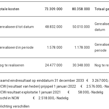
otale kosten
73.309.000
80.358.000
Totaal 
Gerealise
erealiseerd tot datum
48.832.000
50.010.000
datum
Gerealise
erealiseerd in periode
1.578.000
1.178.000
periode
og te realiseren
24.477.000
30.348.000
Nog te re
raamd eindresultaat op einddatum 31 december 2033 € 3.267.000,-
NCW (resultaat van heden) prijspeil 1 januari 2022 € 2.576.000,- Na
 NCW resultaat exploitatie 1 januari 2021 € 58.000,- Nadelig
rschil in NCW € 2.518.000,- Nadelig
lichting verschillen