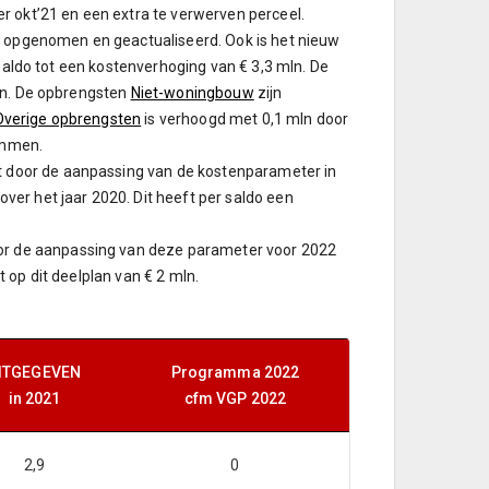
r okt’21 en een extra te verwerven perceel.
en opgenomen en geactualiseerd. Ook is het nieuw
 saldo tot een kostenverhoging van € 3,3 mln. De
lan. De opbrengsten
Niet-woningbouw
zijn
Overige opbrengsten
is verhoogd met 0,1 mln door
ommen.
 door de aanpassing van de kostenparameter in
er het jaar 2020. Dit heeft per saldo een
or de aanpassing van deze parameter voor 2022
 op dit deelplan van € 2 mln.
ITGEGEVEN
Programma 2022
in 2021
cfm VGP 2022
2,9
0