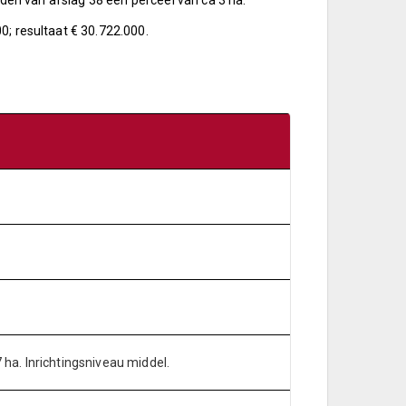
uiden van afslag 38 een perceel van ca 3 ha.
0; resultaat € 30.722.000.
 ha. Inrichtingsniveau middel.