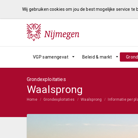
Wij gebruiken cookies om jou de best mogelijke service te
VGP samengevat
Beleid & markt
Grond
Grondexploitaties
Waalsprong
Home
Grondexploitaties
Waalsprong
Informatie per pl