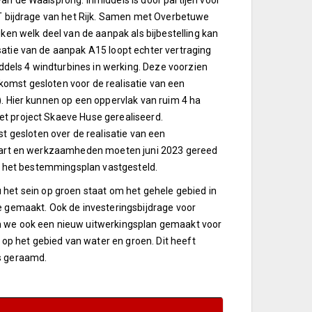
an de Waalsprong. Inmiddels is door partijen voor
IRT bijdrage van het Rijk. Samen met Overbetuwe
jken welk deel van de aanpak als bijbestelling kan
satie van de aanpak A15 loopt echter vertraging
middels 4 windturbines in werking. Deze voorzien
komst gesloten voor de realisatie van een
). Hier kunnen op een oppervlak van ruim 4 ha
t project Skaeve Huse gerealiseerd.
gesloten over de realisatie van een
estart en werkzaamheden moeten juni 2023 gereed
020 het bestemmingsplan vastgesteld.
 Nu het sein op groen staat om het gehele gebied in
ie gemaakt. Ook de investeringsbijdrage voor
en we ook een nieuw uitwerkingsplan gemaakt voor
s op het gebied van water en groen. Dit heeft
as geraamd.