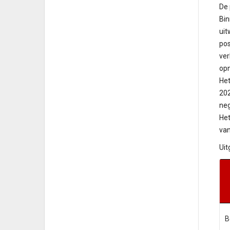
De
Bi
uit
po
ver
op
Het
202
neg
Het
van
Uit
B