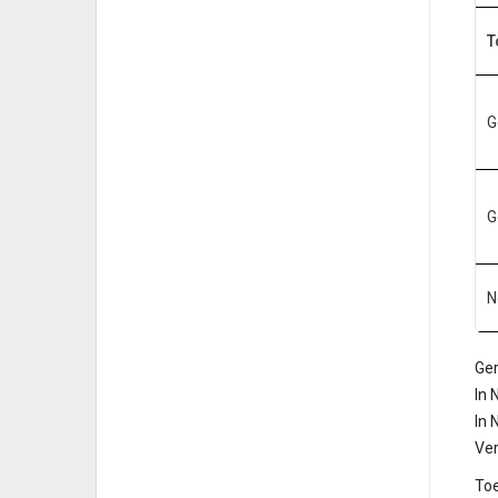
T
G
G
N
Ge
In 
In
Ve
Toe