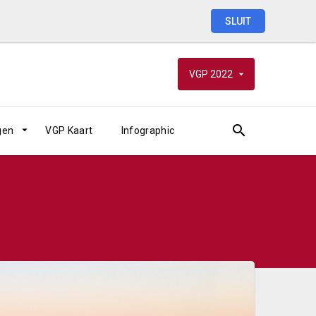
SLUIT
VGP
2022
gen
VGP Kaart
Infographic