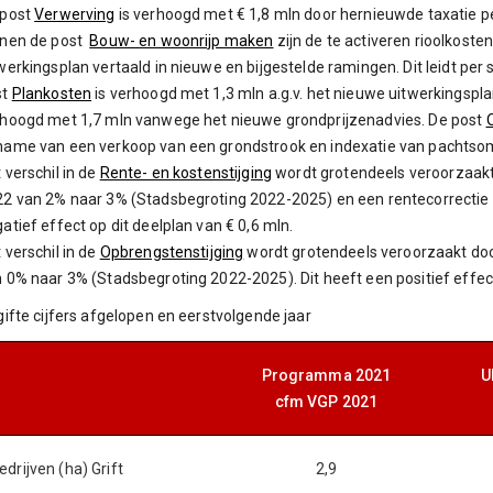
 post
Verwerving
is verhoogd met € 1,8 mln door hernieuwde taxatie pe
nnen de post
Bouw- en woonrijp maken
zijn de te activeren rioolkost
werkingsplan vertaald in nieuwe en bijgestelde ramingen. Dit leidt per
st
Plankosten
is verhoogd met 1,3 mln a.g.v. het nieuwe uitwerkingsp
hoogd met 1,7 mln vanwege het nieuwe grondprijzenadvies. De post
name van een verkoop van een grondstrook en indexatie van pachts
 verschil in de
Rente- en kostenstijging
wordt grotendeels veroorzaakt
2 van 2% naar 3% (Stadsbegroting 2022-2025) en een rentecorrectie ov
atief effect op dit deelplan van € 0,6 mln.
 verschil in de
Opbrengstenstijging
wordt grotendeels veroorzaakt do
 0% naar 3% (Stadsbegroting 2022-2025). Dit heeft een positief effect
gifte cijfers afgelopen en eerstvolgende jaar
Programma 2021
U
cfm VGP 2021
edrijven (ha) Grift
2,9