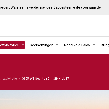
 bieden. Wanneer je verder navigeert accepteer je
de voorwaarden
exploitaties
Deelnemingen
Reserve & risico
Bijla
anexploitatie
G305 WS Bedr.terr.Griftdijk vlek 17