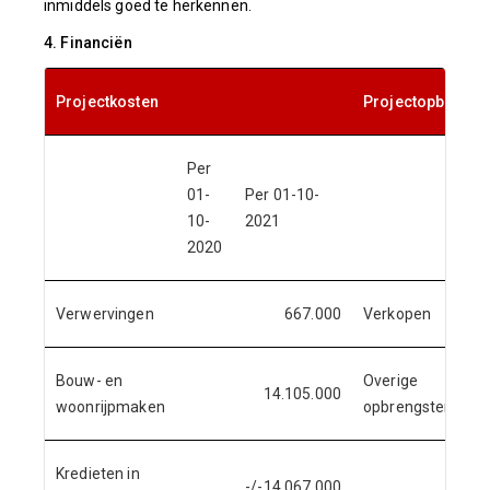
inmiddels goed te herkennen.
4. Financiën
Projectkosten
Projectopbrengs
Per
P
01-
Per 01-10-
0
10-
2021
1
2020
2
Verwervingen
667.000
Verkopen
Bouw- en
Overige
14.105.000
woonrijpmaken
opbrengsten
Kredieten in
-/-14.067.000