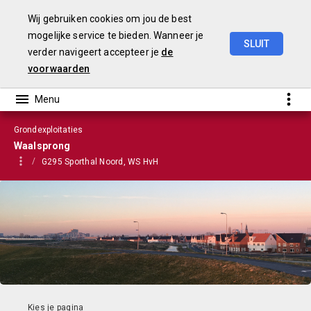
Wij gebruiken cookies om jou de best
mogelijke service te bieden. Wanneer je
SLUIT
verder navigeert accepteer je
de
VGP
2022
voorwaarden
Grondexploitaties
Waalsprong
G295 Sporthal Noord, WS HvH