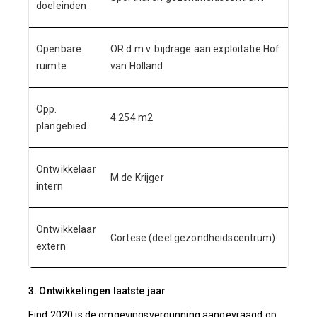
doeleinden
Openbare
OR d.m.v. bijdrage aan exploitatie Hof
ruimte
van Holland
Opp.
4.254 m2
plangebied
Ontwikkelaar
M.de Krijger
intern
Ontwikkelaar
Cortese (deel gezondheidscentrum)
extern
3. Ontwikkelingen laatste jaar
Eind 2020 is de omgevingsvergunning aangevraagd op