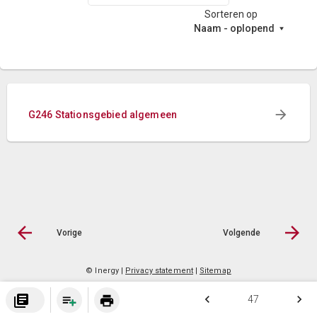
Sorteren op
Naam - oplopend
G246 Stationsgebied algemeen
Vorige
Volgende
© Inergy
|
Privacy statement
|
Sitemap
library_books
keyboard_arrow_left
keyboard_arrow_right
print
47